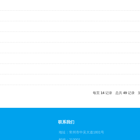
李东
杨振宇
王永星
丁兆明
丁营营
马俊超
孔韧
王志杰
王玉