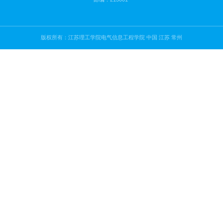
王琪
王田虎
王鑫