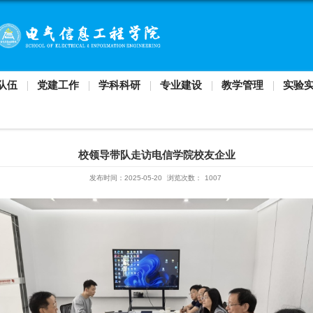
机构设置
师资队伍
党建工作
学科
校领导带
发布时间：20