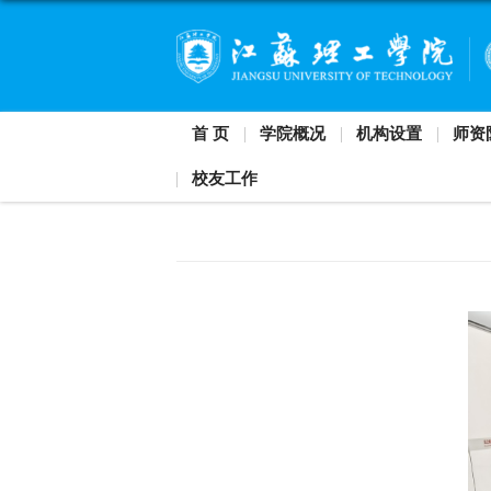
首 页
学院概况
校友工作